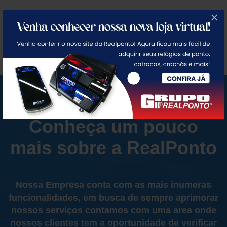
×
Coleta de dados e
marcações do seu
relógio sem o uso de
pendrive. É tudo online.
Conheça um pouco
mais sobre a RealPonto
Nossa Empresa conta com as mais inumeras
funcionalidades, em busca de sempre aprimorar
nossos serviços contamos com uma area onde
nossos clientes tem a oportunidade de verificar