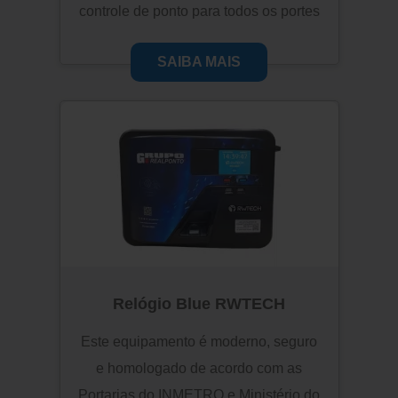
controle de ponto para todos os portes
de empresas. Com uma ótima relação
SAIBA MAIS
entre preço e benefícios, o Inner REP
Plus, possibilita a redução de custos e
promove o aumento da produtividade
de sua gestão.
Relógio Blue RWTECH
Este equipamento é moderno, seguro
e homologado de acordo com as
Portarias do INMETRO e Ministério do