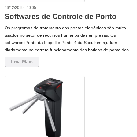
16/12/2019 - 10:05
Softwares de Controle de Ponto
ajudam na coleta e tratamento do
Os programas de tratamento dos pontos eletrônicos são muito
batimento dos pontos dos
usados no setor de recursos humanos das empresas. Os
colaboradores
softwares iPonto da Inspell e Ponto 4 da Secullum ajudam
diariamente no correto funcionamento das batidas de ponto dos
funcionários nos relógios de ponto eletrônicos.A principal função
Leia Mais
dos softwares de controle de ponto é manter as folhas de ponto
dos funcionários corretas e de acordo com as normas exigidas
pelas portarias 1.510 e 373 do Ministério do Trabalho, que fazem
a regulamenta