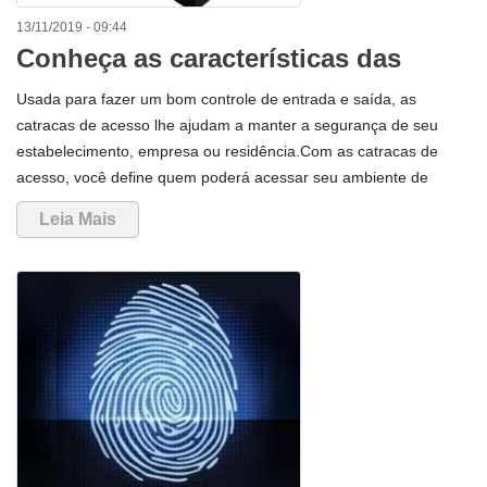
13/11/2019 - 09:44
Conheça as características das
Catracas de Acesso
Usada para fazer um bom controle de entrada e saída, as
catracas de acesso lhe ajudam a manter a segurança de seu
estabelecimento, empresa ou residência.Com as catracas de
acesso, você define quem poderá acessar seu ambiente de
maneira rápida e fácil. Por isso separamos algumas
Leia Mais
características que podem lhe ajudar a tirar as dúvidas sobre as
catracas.Mantendo forma e conteúdo, as catracas de acesso
possuem recursos tecnológicos que permitem o manuseio
simples. Existem diversos modelos de catraca