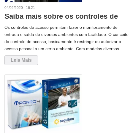
04/02/2020 - 16:21
Saiba mais sobre os controles de
acesso
Os controles de acesso permitem fazer o monitoramento de
entrada e saída de diversos ambientes com facilidade. O conceito
do controle de acesso, basicamente é restringir ou autorizar o
acesso pessoal a um certo ambiente. Com modelos diversos
através de acesso com biometria, cartão de proximidade ou
Leia Mais
senha, os controles de acessos garantem maior segurança para
sua empresa ou residência.Os modelos de controle de acesso da
ControliD (Pro, Nano, Nano Slave, Access, Fit, Flex e Touch) são
compactos e