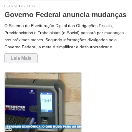
03/09/2019 - 08:36
Governo Federal anuncia mudanças
na plataforma do e-Social
O Sistema de Escrituração Digital das Obrigações Fiscais,
Previdenciárias e Trabalhistas (e-Social) passará por mudanças
nos próximos meses. Segundo informações divulgadas pelo
Governo Federal, a meta é simplificar e desburocratizar o
sistema, com o objetivo de gerar novos empregos e estimular a
Leia Mais
economia do país.O anuncio das mudanças foi feito pelos
secretários do Ministério da Economia, Rogério Marinho da
Previdência e Trabalho, e Carlos da Costa da Produtividade,
Emprego e Competitividade. Al