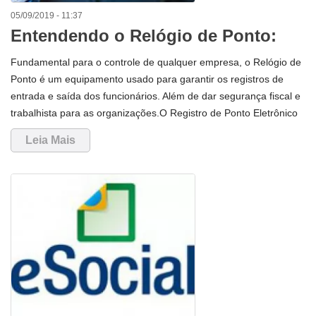
05/09/2019 - 11:37
Entendendo o Relógio de Ponto:
qual a finalidade do REP?
Fundamental para o controle de qualquer empresa, o Relógio de
Ponto é um equipamento usado para garantir os registros de
entrada e saída dos funcionários. Além de dar segurança fiscal e
trabalhista para as organizações.O Registro de Ponto Eletrônico
(REP) é o equipamento de automação utilizado exclusivamente
Leia Mais
para o registro de jornada de trabalho e com capacidade para
emitir documentos fiscais e realizar controles de natureza fiscal,
referentes à entrada e à saída de empregados nos locais de tra