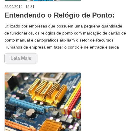
25/09/2019 - 15:31
Entendendo o Relógio de Ponto:
Relógios Cartográficos
Utilizado por empresas que possuem uma pequena quantidade
de funcionários, os relógios de ponto com marcação de cartão de
ponto manual e cartográficos auxiliam o setor de Recursos
Humanos da empresa em fazer o controle de entrada e saída
dos funcionários. É eficiente para empresas que não utilizam os
Leia Mais
Relógios Eletrônicos de Ponto (REP) e que possuem pouca
estrutura informatizada.Normalmente os Relógios de Ponto
Cartográficos costumam serem mais baratos que os
convencionais com leitor biométrico.