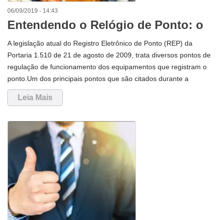
06/09/2019 - 14:43
Entendendo o Relógio de Ponto: o
que a Portaria 1.510 fala sobre
A legislação atual do Registro Eletrônico de Ponto (REP) da
memória?
Portaria 1.510 de 21 de agosto de 2009, trata diversos pontos de
regulação de funcionamento dos equipamentos que registram o
ponto.Um dos principais pontos que são citados durante a
normativa da lei é como deve ser produzida e mantida a Memória
Leia Mais
de Registro de Ponto (MRP). Ao todo, três artigos abordam o
correto funcionamento das memórias dos Relógios de Ponto.O
primeiro artigo da Portaria 1.510 que fala da memória dos
relógios é o quart