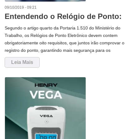
09/10/2019 - 09:21
Entendendo o Relógio de Ponto:
quais requisitos devem constar em
Segundo o artigo quarto da Portaria 1.510 do Ministério do
um REP?
Trabalho, os Relógios de Ponto Eletrônico devem contem
obrigatoriamente oito requisitos, que juntos irão comprovar o
registro do ponto, garantindo mais segurança para os
funcionários e empresas.O Primeiro requisito mostra que os
Leia Mais
relógios devem estar em ambiente interno com precisão mínima
de um minuto por ano.Além disso, deverá mostrar em tempo real
a hora minutos e segundos no visor ou tela do Relógio de
Ponto.Outro recurso importante e