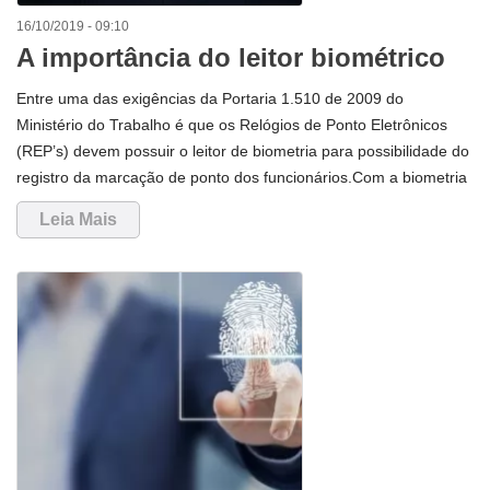
16/10/2019 - 09:10
A importância do leitor biométrico
para os relógios de ponto
Entre uma das exigências da Portaria 1.510 de 2009 do
Ministério do Trabalho é que os Relógios de Ponto Eletrônicos
(REP’s) devem possuir o leitor de biometria para possibilidade do
registro da marcação de ponto dos funcionários.Com a biometria
de um colaborador cadastrada no Relógio de Ponto, a empresa
Leia Mais
garante maior qualidade e segurança na hora das coletas de
informações do Relógio de Ponto.Em alguns casos, dos relógios
de ponto cartográfico, ou que não possuem leitor biométrico,
funcion